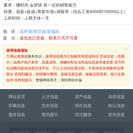
要求：懂时尚.会穿搭.有一定的销售能力
待遇：底薪+提成+带薪年假+保险等（综合工资4000到10000以上）
上班时间：上两天休一天
地 区：
高笋塘/商贸城/新城路
提 示：
该信息已失效，联系方式不可查
×
使用信息须知
①请认真阅读
服务协议
，使用信息视为已知晓并同意该协议 ②该信息（含图
片）由用户自行发布，其真实性、准确性和合法性由信息发布者负责 ③万州
生活网仅提供信息交流平台，不介入任何交易过程，不承担安全风险和法律
责任 ④强烈建议：拒绝预付费用、选择见面交易、核验证照资质、签订交易
合同 ⑤特别提示：
警惕网络黑手，谨防网络诈骗
网站首页
人才信息
房产信息
供求信息
车辆信息
交友信息
招生信息
转让信息
服务信息
资讯索引
关注微信
发布信息