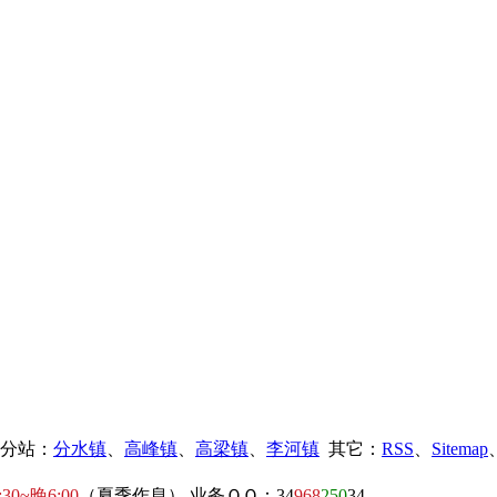
镇分站：
分水镇
、
高峰镇
、
高梁镇
、
李河镇
其它：
RSS
、
Sitemap
:30~晚6:00
（夏季作息） 业务ＱＱ：34
968
250
34