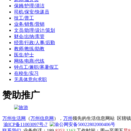
保姆/护理/清洁
司机/保安/快递员
技工/普工
业务/销售/营销
文员/助理/设计/策划
财会/出纳/库管
经营/行政/人事/后勤
教师/教练/助教
医生/护士
网络/电商/代练
钟点工/兼职/寒暑假工
在校生/实习
无具体意向求职
赞助推广
万州生活网
（
万州信息网
），
万州
领先的生活信息网站 区辖
渝ICP备11003097号-7
渝公网安备50022802000406号
联系我们
业务电话：189-
8353
-
1163
工作时间：周一至周五
早8