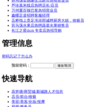
苏马荡卖德隆生活超市急招营业员
芦珍真米线店急聘店长/店员
万州重百辣巴客急招营业员
鑫曜足道招聘客服经理
五桥指上贵足洗浴部诚聘厨房大姐，收银员
苏马荡水果店急聘蔬菜水果销售员
长江之星dzzit 专卖店急招导购
管理信息
密码忘记了怎么办
预留密码：
快速导航
高笋塘/商贸城/新城路人才信息
店员/前台/收银
美容/美发/化妆/按摩
厨师/服务员