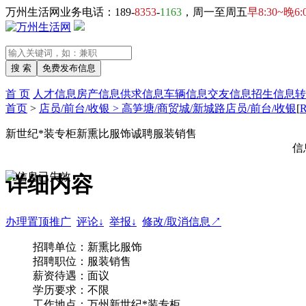
万州生活网业务电话：189-
8353
-
1163
，周一至周五
早8:30~晚6:
首 页
人才信息
房产信息
供求信息
车辆信息
交友信息
招生信息
转
首页
>
店员/前台/收银 > 高笋塘/商贸城/新城路店员/前台/收银
[
新世纪*装专柜新熏比服饰诚聘服装销售
信
详细内容
办理置顶推广
评论↓
举报↓
修改/取消信息↗
招聘单位：新熏比服饰
招聘职位：服装销售
薪资待遇：面议
学历要求：不限
工作地点：万州新世纪*装专柜