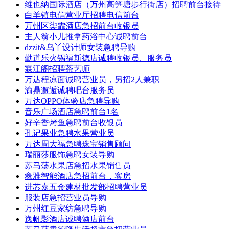
维也纳国际酒店（万州高笋塘步行街店）招聘前台接待
白羊镇电信营业厅招聘电信前台
万州区柒霏酒店急招前台收银员
主人翁小儿推拿药浴中心诚聘前台
dzzit&乌丫设计师女装急聘导购
勤道乐火锅福斯德店诚聘收银员、服务员
霖江阁招聘茶艺师
万达程凉面诚聘营业员，另招2人兼职
渝鼎邂逅诚聘吧台服务员
万达OPPO体验店急聘导购
音乐广场酒店急聘前台1名
好辛香烤鱼急聘前台收银员
孔记果业急聘水果营业员
万达周大福急聘珠宝销售顾问
瑞丽莎服饰急聘女装导购
苏马荡水果店急招水果销售员
鑫雅智能酒店急招前台，客房
进芯嘉五金建材批发部招聘营业员
服装店急招营业员导购
万州红豆家纺急聘导购
逸帆影酒店诚聘酒店前台