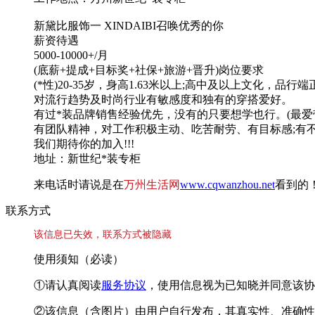
新黛比服饰一 XINDAIBI召唤优秀的你
薪资待遇
5000-10000+/月
(底薪+提成+目标奖+社保+旅游+晋升)岗位要求
(*性)20-35岁，身高1.63米以上;高中及以上文化，品
对流行趋势及时尚行业有敏感度和独有的穿搭爱好。
有过*装品牌销售经验优先，没有的只要想学也行。(最爱
有团队精神，对工作积极主动、吃苦耐劳、有目标感;有
我们期待你的加入!!!
地址：新世纪*装专柜
来电话时请说是在
万州生活网
www.cqwanzhou.net
看到的
联系方式
该信息已失效，联系方式被隐藏
使用须知（必读）
①请认真阅读
服务协议
，使用信息视为已知晓并同意该协
②该信息（含图片）由用户自行发布，其真实性、准确性