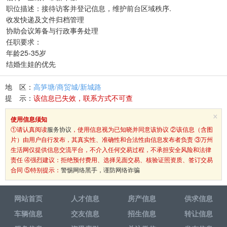
职位描述：接待访客并登记信息，维护前台区域秩序.
收发快递及文件归档管理
协助会议筹备与行政事务处理
任职要求：
年龄25-35岁
结婚生娃的优先
地 区：
高笋塘/商贸城/新城路
提 示：
该信息已失效，联系方式不可查
×
使用信息须知
①请认真阅读
服务协议
，使用信息视为已知晓并同意该协议 ②该信息（含图
片）由用户自行发布，其真实性、准确性和合法性由信息发布者负责 ③万州
生活网仅提供信息交流平台，不介入任何交易过程，不承担安全风险和法律
责任 ④强烈建议：拒绝预付费用、选择见面交易、核验证照资质、签订交易
合同 ⑤特别提示：
警惕网络黑手，谨防网络诈骗
网站首页
人才信息
房产信息
供求信息
车辆信息
交友信息
招生信息
转让信息