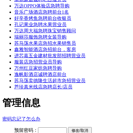
万达OPPO体验店急聘导购
音乐广场酒店急聘前台1名
好辛香烤鱼急聘前台收银员
孔记果业急聘水果营业员
万达周大福急聘珠宝销售顾问
瑞丽莎服饰急聘女装导购
苏马荡水果店急招水果销售员
鑫雅智能酒店急招前台，客房
进芯嘉五金建材批发部招聘营业员
服装店急招营业员导购
万州红豆家纺急聘导购
逸帆影酒店诚聘酒店前台
苏马荡卖德隆生活超市急招营业员
芦珍真米线店急聘店长/店员
管理信息
密码忘记了怎么办
预留密码：