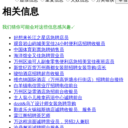
相关信息
我们猜你可能会对这些信息感兴趣↙
好想来长江之星店急聘店员
观音岩山屿城美宜佳24小时便利店招聘收银员
中国体育彩票急聘销售员
海洋馆全又佳急聘营业员
万州区渝可人副食零售便利店急招美宜佳夜班店员
新世纪百货万州商都女装部招聘女装导购/店长
骏怡酒店招聘超市收银员
维也纳国际酒店（万州高笋塘步行街店）招聘前台接待
白羊镇电信营业厅招聘电信前台
万州区柒霏酒店急招前台收银员
主人翁小儿推拿药浴中心诚聘前台
dzzit&乌丫设计师女装急聘导购
勤道乐火锅福斯德店诚聘收银员、服务员
霖江阁招聘茶艺师
万达程凉面诚聘营业员，另招2人兼职
渝鼎邂逅诚聘吧台服务员