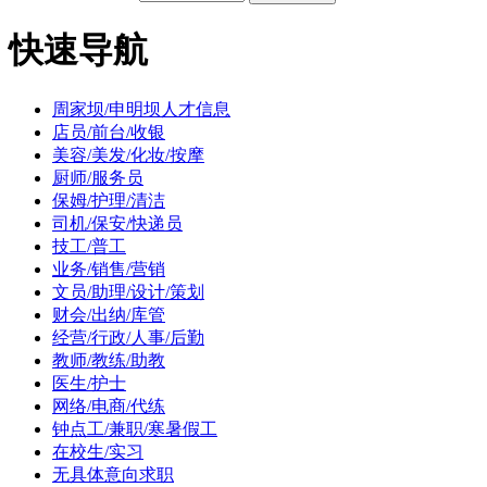
快速导航
周家坝/申明坝人才信息
店员/前台/收银
美容/美发/化妆/按摩
厨师/服务员
保姆/护理/清洁
司机/保安/快递员
技工/普工
业务/销售/营销
文员/助理/设计/策划
财会/出纳/库管
经营/行政/人事/后勤
教师/教练/助教
医生/护士
网络/电商/代练
钟点工/兼职/寒暑假工
在校生/实习
无具体意向求职