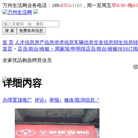
万州生活网业务电话：189-
8353
-
1163
，周一至周五
早8:30~晚6:
首 页
人才信息
房产信息
供求信息
车辆信息
交友信息
招生信息
转
首页
>
店员/前台/收银 > 周家坝/申明坝店员/前台/收银
[
RSS订阅
全家优品购急聘营业员
信
详细内容
办理置顶推广
评论↓
举报↓
修改/取消信息↗