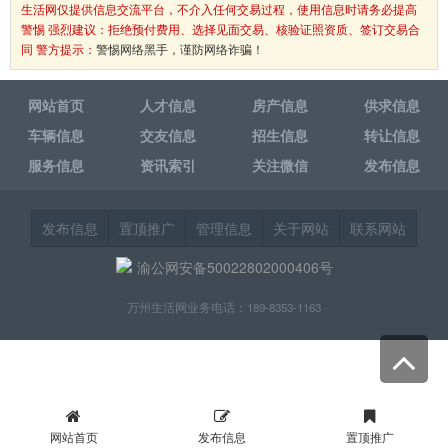
生活网仅提供信息交流平台，不介入任何交易过程，使用信息时请务必提高
警惕 强烈建议：拒绝预付费用、选择见面交易、核验证照资质、签订交易合
同 警方提示：
警惕网络黑手，谨防网络诈骗！
网站首页
人才信息
房产信息
供求信息
车辆信息
交友信息
招生信息
转让信息
服务信息
资讯索引
关注微信
发布信息
发布信息
置顶推广
管理信息
关于网站
联系网站
渝公网安备50022802000406号
万州生活网业务电话：189-8353-1163
网站首页
发布信息
置顶推广