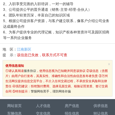
2、入职享受完善的入职培训，一对一的辅导
3、公司提供公平的晋升通道（销售-主管-经理-合伙人）
4、团队年轻资历深，丰富自已的知识区域
5、根据公司提供客户资源，与客户建立联系，像客户介绍公司业务
达成最终合作
6、为客户提供专业的代理记账，知识产权各种资质许可及园区招商
等一系列企业服务
地 区：
江南新区
提 示：
该信息已失效，联系方式不可查
×
使用信息须知
①请认真阅读
服务协议
，使用信息视为已知晓并同意该协议 ②该信息（含图
片）由用户自行发布，其真实性、准确性和合法性由信息发布者负责 ③万州
生活网仅提供信息交流平台，不介入任何交易过程，不承担安全风险和法律
责任 ④强烈建议：拒绝预付费用、选择见面交易、核验证照资质、签订交易
合同 ⑤特别提示：
警惕网络黑手，谨防网络诈骗
网站首页
人才信息
房产信息
供求信息
车辆信息
交友信息
招生信息
转让信息