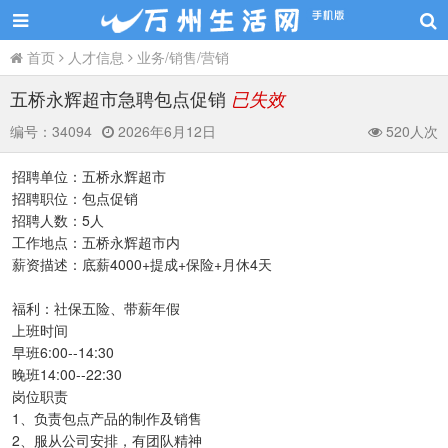
首页
人才信息
业务/销售/营销
五桥永辉超市急聘包点促销
已失效
编号：
34094
2026年6月12日
520人次
招聘单位：五桥永辉超市
招聘职位：包点促销
招聘人数：5人
工作地点：五桥永辉超市内
薪资描述：底薪4000+提成+保险+月休4天
福利：社保五险、带薪年假
上班时间
早班6:00--14:30
晚班14:00--22:30
岗位职责
1、负责包点产品的制作及销售
2、服从公司安排，有团队精神