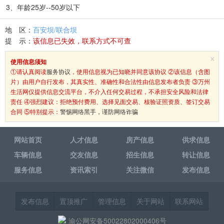
3、年龄25岁--50岁以下
地 区：
百安坝/联合坝
提 示：
该信息已失效，联系方式不可查
×
使用信息须知
①请认真阅读
服务协议
，使用信息视为已知晓并同意该协议 ②该信息（含图
片）由用户自行发布，其真实性、准确性和合法性由信息发布者负责 ③万州
生活网仅提供信息交流平台，不介入任何交易过程，不承担安全风险和法律
责任 ④强烈建议：拒绝预付费用、选择见面交易、核验证照资质、签订交易
合同 ⑤特别提示：
警惕网络黑手，谨防网络诈骗
网站首页
人才信息
房产信息
供求信息
车辆信息
交友信息
招生信息
转让信息
服务信息
资讯索引
关注微信
发布信息
发布信息
置顶推广
管理信息
关于网站
联系网站
渝公网安备50022802000406号