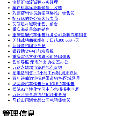
渝博汇物流诚聘业务经理
车迷机车库急聘销售，收购
彩票店销售员急招网络推广销售员
招双休的办公室客服专员
艾俪建材诚聘销售、前台
重庆海蓝星急聘销售
重庆星能汽车销售服务公司急聘汽车销售
闪触诚聘商家维护：日结300-600+/天
新能源招聘业务员
银行助贷中心前端客服
重庆雷弘文化传媒公司急聘销售
售前客服 无需外出 办公室办公
万达永辉超市急聘包点促销
招电话销售：7小时工作制 周末双休
百年诗仙酒业招聘渠道销售/区域经理
龙奕豪汽车销售公司招聘货车销售
松鼠Ai个性化学习中心急招招生老师
万州区美食惠冻品招聘业务员
马鞍山雨润食品公司急聘促销员
管理信息