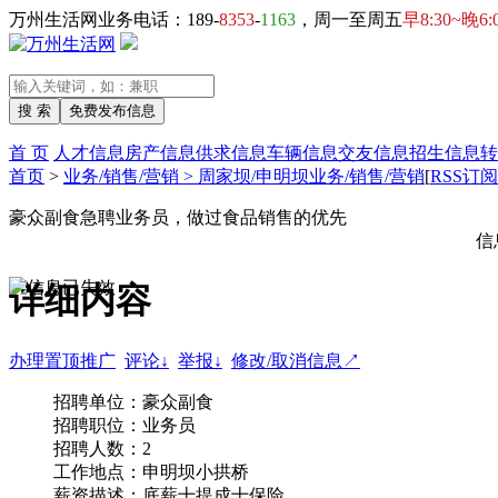
万州生活网业务电话：189-
8353
-
1163
，周一至周五
早8:30~晚6:
首 页
人才信息
房产信息
供求信息
车辆信息
交友信息
招生信息
转
首页
>
业务/销售/营销 > 周家坝/申明坝业务/销售/营销
[
RSS订阅
豪众副食急聘业务员，做过食品销售的优先
信
详细内容
办理置顶推广
评论↓
举报↓
修改/取消信息↗
招聘单位：豪众副食
招聘职位：业务员
招聘人数：2
工作地点：申明坝小拱桥
薪资描述：底薪十提成十保险