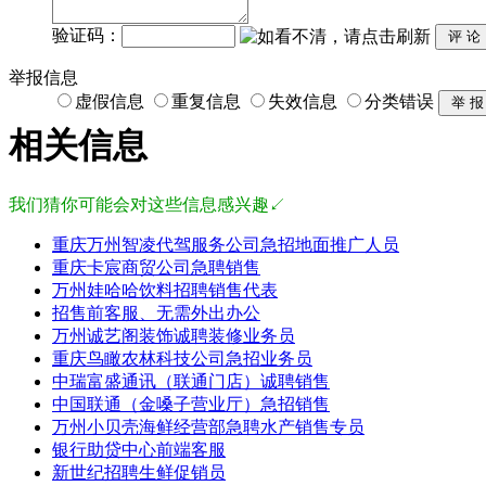
验证码：
举报信息
虚假信息
重复信息
失效信息
分类错误
相关信息
我们猜你可能会对这些信息感兴趣↙
重庆万州智凌代驾服务公司急招地面推广人员
重庆卡宸商贸公司急聘销售
万州娃哈哈饮料招聘销售代表
招售前客服、无需外出办公
万州诚艺阁装饰诚聘装修业务员
重庆鸟瞰农林科技公司急招业务员
中瑞富盛通讯（联通门店）诚聘销售
中国联通（金嗓子营业厅）急招销售
万州小贝壳海鲜经营部急聘水产销售专员
银行助贷中心前端客服
新世纪招聘生鲜促销员