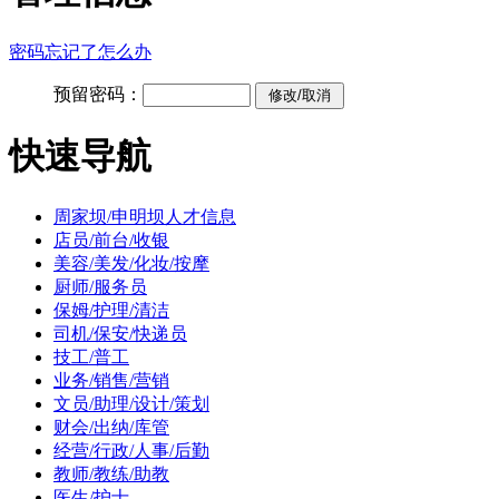
密码忘记了怎么办
预留密码：
快速导航
周家坝/申明坝人才信息
店员/前台/收银
美容/美发/化妆/按摩
厨师/服务员
保姆/护理/清洁
司机/保安/快递员
技工/普工
业务/销售/营销
文员/助理/设计/策划
财会/出纳/库管
经营/行政/人事/后勤
教师/教练/助教
医生/护士