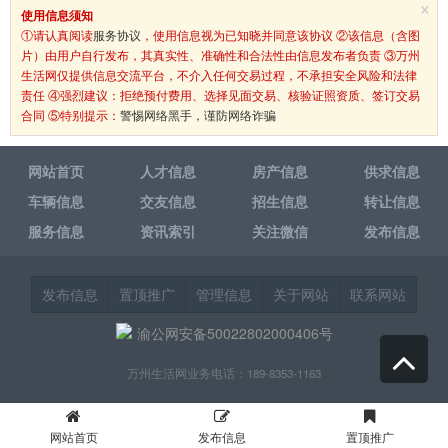
×
使用信息须知
①请认真阅读
服务协议
，使用信息视为已知晓并同意该协议 ②该信息（含图
片）由用户自行发布，其真实性、准确性和合法性由信息发布者负责 ③万州
生活网仅提供信息交流平台，不介入任何交易过程，不承担安全风险和法律
责任 ④强烈建议：拒绝预付费用、选择见面交易、核验证照资质、签订交易
合同 ⑤特别提示：
警惕网络黑手，谨防网络诈骗
网站首页
人才信息
房产信息
供求信息
车辆信息
交友信息
招生信息
转让信息
服务信息
资讯索引
关注微信
发布信息
发布信息
置顶推广
管理信息
关于网站
联系网站
渝公网安备50022802000406号
万州生活网业务电话：189-8353-1163
网站首页
发布信息
置顶推广