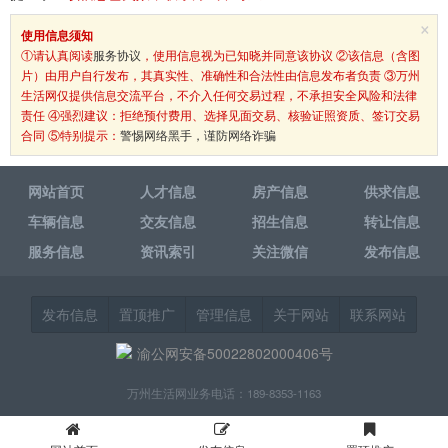
×
使用信息须知
①请认真阅读
服务协议
，使用信息视为已知晓并同意该协议 ②该信息（含图
片）由用户自行发布，其真实性、准确性和合法性由信息发布者负责 ③万州
生活网仅提供信息交流平台，不介入任何交易过程，不承担安全风险和法律
责任 ④强烈建议：拒绝预付费用、选择见面交易、核验证照资质、签订交易
合同 ⑤特别提示：
警惕网络黑手，谨防网络诈骗
网站首页
人才信息
房产信息
供求信息
车辆信息
交友信息
招生信息
转让信息
服务信息
资讯索引
关注微信
发布信息
发布信息
置顶推广
管理信息
关于网站
联系网站
渝公网安备50022802000406号
万州生活网业务电话：189-8353-1163