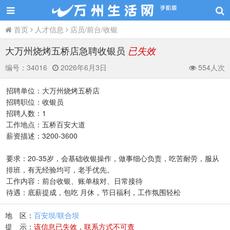
首页
人才信息
店员/前台/收银
大万州烧烤五桥店急聘收银员
已失效
编号：
34016
2026年6月3日
554人次
招聘单位：大万州烧烤五桥店
招聘职位：收银员
招聘人数：1
工作地点：五桥百安大道
薪资描述：3200-3600
要求：20-35岁，会基础收银操作，做事细心负责，吃苦耐劳，服从
排班，有无经验均可，老手优先。
工作内容：前台收银、账单核对、日常接待
待遇：底薪提成，包吃 月休，节日福利，工作氛围轻松
地 区：
百安坝/联合坝
提 示：
该信息已失效，联系方式不可查