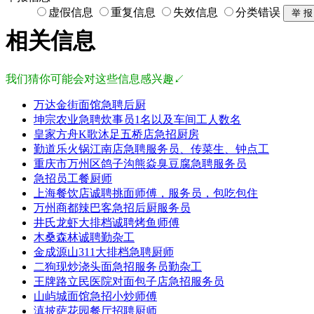
虚假信息
重复信息
失效信息
分类错误
相关信息
我们猜你可能会对这些信息感兴趣↙
万达金街面馆急聘后厨
坤宗农业急聘炊事员1名以及车间工人数名
皇家方舟K歌沐足五桥店急招厨房
勤道乐火锅江南店急聘服务员、传菜生、钟点工
重庆市万州区鸽子沟熊焱臭豆腐急聘服务员
急招员工餐厨师
上海餐饮店诚聘挑面师傅，服务员，包吃包住
万州商都辣巴客急招后厨服务员
井氏龙虾大排档诚聘烤鱼师傅
木桑森林诚聘勤杂工
金成源山311大排档急聘厨师
二狗现炒浇头面急招服务员勤杂工
王牌路立民医院对面包子店急招服务员
山屿城面馆急招小炒师傅
滇披萨花园餐厅招聘厨师