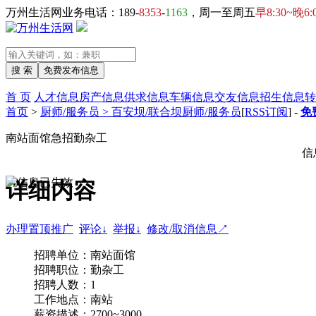
万州生活网业务电话：189-
8353
-
1163
，周一至周五
早8:30~晚6:
首 页
人才信息
房产信息
供求信息
车辆信息
交友信息
招生信息
转
首页
>
厨师/服务员 > 百安坝/联合坝厨师/服务员
[
RSS订阅
] -
免
南站面馆急招勤杂工
信
详细内容
办理置顶推广
评论↓
举报↓
修改/取消信息↗
招聘单位：南站面馆
招聘职位：勤杂工
招聘人数：1
工作地点：南站
薪资描述：2700~3000