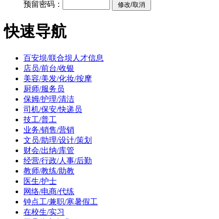
预留密码：
快速导航
百安坝/联合坝人才信息
店员/前台/收银
美容/美发/化妆/按摩
厨师/服务员
保姆/护理/清洁
司机/保安/快递员
技工/普工
业务/销售/营销
文员/助理/设计/策划
财会/出纳/库管
经营/行政/人事/后勤
教师/教练/助教
医生/护士
网络/电商/代练
钟点工/兼职/寒暑假工
在校生/实习