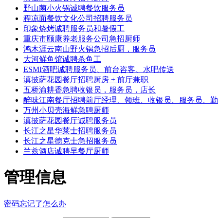
野山菌小火锅诚聘餐饮服务员
程凉面餐饮文化公司招聘服务员
印象烧烤诚聘服务员和暑假工
重庆市颐康养老服务公司急招厨师
鸿木涯云南山野火锅急招后厨，服务员
大河鲜鱼馆诚聘杀鱼工
ESMI酒吧诚聘服务员、前台咨客、水吧传送
滇披萨花园餐厅招聘厨房 + 前厅兼职
五桥渝耕香急聘收银员，服务员，店长
醉味江南餐厅招聘前厅经理、领班、收银员、服务员、勤
万州小贝壳海鲜急聘厨师
滇披萨花园餐厅诚聘服务员
长江之星华莱士招聘服务员
长江之星德克士急招服务员
兰兹酒店诚聘早餐厅厨师
管理信息
密码忘记了怎么办