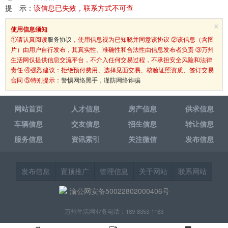
提 示：
该信息已失效，联系方式不可查
×
使用信息须知
①请认真阅读
服务协议
，使用信息视为已知晓并同意该协议 ②该信息（含图
片）由用户自行发布，其真实性、准确性和合法性由信息发布者负责 ③万州
生活网仅提供信息交流平台，不介入任何交易过程，不承担安全风险和法律
责任 ④强烈建议：拒绝预付费用、选择见面交易、核验证照资质、签订交易
合同 ⑤特别提示：
警惕网络黑手，谨防网络诈骗
网站首页
人才信息
房产信息
供求信息
车辆信息
交友信息
招生信息
转让信息
服务信息
资讯索引
关注微信
发布信息
发布信息
置顶推广
管理信息
关于网站
联系网站
渝公网安备50022802000406号
万州生活网业务电话：189-8353-1163