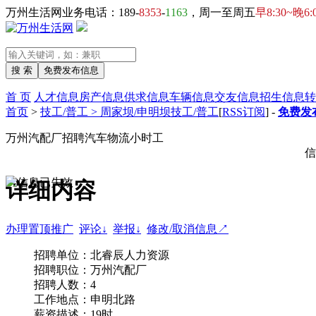
万州生活网业务电话：189-
8353
-
1163
，周一至周五
早8:30~晚6:
首 页
人才信息
房产信息
供求信息
车辆信息
交友信息
招生信息
转
首页
>
技工/普工 > 周家坝/申明坝技工/普工
[
RSS订阅
] -
免费发
万州汽配厂招聘汽车物流小时工
信
详细内容
办理置顶推广
评论↓
举报↓
修改/取消信息↗
招聘单位：北睿辰人力资源
招聘职位：万州汽配厂
招聘人数：4
工作地点：申明北路
薪资描述：19时