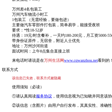
万州差4名包装工
万州汽车物流小时工
1包装工 （无需经验，要做包进）
主要做汽车零部件打包装，简单易学，能接受夜班
要求：*性18-52岁
待遇：19元/时含餐补，一天约180-200元，月工资5000-55
带身份证原件，无宿舍，附近人士优先
地址：万州沙河街道
面试时间：上午8点集合直接上班
来电话时请说是在
万州生活网
www.cqwanzhou.net
看到的
联系方式
该信息已失效，联系方式被隐藏
使用须知（必读）
①请认真阅读
服务协议
，使用信息视为已知晓并同意该协
②该信息（含图片）由用户自行发布，其真实性、准确性