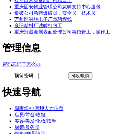
双河口常柴食品厂招聘普工
重庆固安物业管理公司急聘支持中心送包
爆破公司急聘爆破员，安全员，技术员
万州区兴胜电子厂急聘焊线
废旧塑料厂诚聘打包工
重庆冠葳金属表面处理公司急招普工，操作工
管理信息
密码忘记了怎么办
预留密码：
快速导航
周家坝/申明坝人才信息
店员/前台/收银
美容/美发/化妆/按摩
厨师/服务员
保姆/护理/清洁