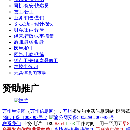
司机/保安/快递员
技工/普工
业务/销售/营销
文员/助理/设计/策划
财会/出纳/库管
经营/行政/人事/后勤
教师/教练/助教
医生/护士
网络/电商/代练
钟点工/兼职/寒暑假工
在校生/实习
无具体意向求职
赞助推广
万州生活网
（
万州信息网
），
万州
领先的生活信息网站 区辖
渝ICP备11003097号-7
渝公网安备50022802000406号
联系我们
业务电话：189-
8353
-
1163
工作时间：周一至周五
早8
免费发布信息[非常简单]
查找/修改/取消信息
置顶推广信息