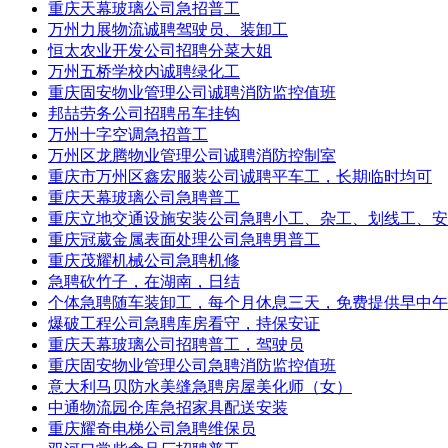
重庆天幕玻璃公司急招普工
万州力展物流诚聘驾驶员、装卸工
恒太农业开发公司招聘分菜大姐
万州五桥学校内诚聘绿化工
重庆固安物业管理公司诚聘消防监控值班
邦喆劳务公司招聘吊车挂钩
万州十字空调急招普工
万州区龙腾物业管理公司诚聘消防控制室
重庆市万州区鑫宏服装公司诚聘平车工，长期临时均可
重庆天幕玻璃公司急聘普工
重庆立地交通设施安装公司急聘小工、杂工、划线工、安
重庆冠葳金属表面处理公司急聘男普工
重庆茂耀机械公司急聘机修
急聘砍竹子，在湖南，日结
个体急聘随车装卸工，每个月休息三天，免费提供早中午
爆破工程公司急聘库房看守，持保安证
重庆天幕玻璃公司招聘普工，驾驶员
重庆固安物业管理公司急聘消防监控值班
意大利马贝防水美缝急聘房屋美化师（女）
中通物流园仓库急招家具配送安装
重庆耀奇电梯公司急聘维保员