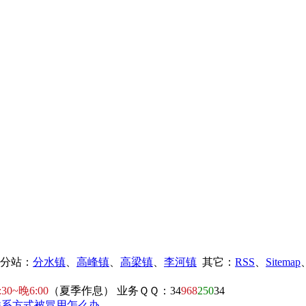
镇分站：
分水镇
、
高峰镇
、
高梁镇
、
李河镇
其它：
RSS
、
Sitemap
:30~晚6:00
（夏季作息） 业务ＱＱ：34
968
250
34
联系方式被冒用怎么办