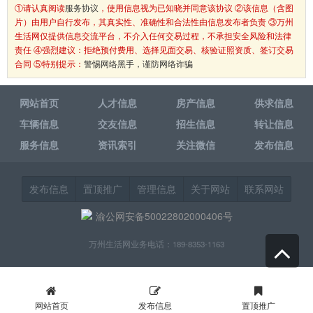
①请认真阅读
服务协议
，使用信息视为已知晓并同意该协议 ②该信息（含图
片）由用户自行发布，其真实性、准确性和合法性由信息发布者负责 ③万州
生活网仅提供信息交流平台，不介入任何交易过程，不承担安全风险和法律
责任 ④强烈建议：拒绝预付费用、选择见面交易、核验证照资质、签订交易
合同 ⑤特别提示：
警惕网络黑手，谨防网络诈骗
网站首页
人才信息
房产信息
供求信息
车辆信息
交友信息
招生信息
转让信息
服务信息
资讯索引
关注微信
发布信息
发布信息
置顶推广
管理信息
关于网站
联系网站
渝公网安备50022802000406号
万州生活网业务电话：189-8353-1163
网站首页
发布信息
置顶推广