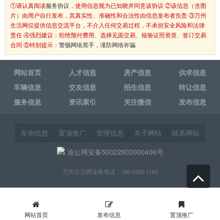
①请认真阅读
服务协议
，使用信息视为已知晓并同意该协议 ②该信息（含图
片）由用户自行发布，其真实性、准确性和合法性由信息发布者负责 ③万州
生活网仅提供信息交流平台，不介入任何交易过程，不承担安全风险和法律
责任 ④强烈建议：拒绝预付费用、选择见面交易、核验证照资质、签订交易
合同 ⑤特别提示：
警惕网络黑手，谨防网络诈骗
网站首页
人才信息
房产信息
供求信息
车辆信息
交友信息
招生信息
转让信息
服务信息
资讯索引
关注微信
发布信息
发布信息
置顶推广
管理信息
关于网站
联系网站
渝公网安备50022802000406号
万州生活网业务电话：189-8353-1163
网站首页
发布信息
置顶推广