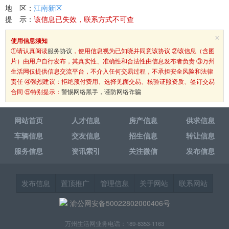
地 区：
江南新区
提 示：
该信息已失效，联系方式不可查
×
使用信息须知
①请认真阅读
服务协议
，使用信息视为已知晓并同意该协议 ②该信息（含图
片）由用户自行发布，其真实性、准确性和合法性由信息发布者负责 ③万州
生活网仅提供信息交流平台，不介入任何交易过程，不承担安全风险和法律
责任 ④强烈建议：拒绝预付费用、选择见面交易、核验证照资质、签订交易
合同 ⑤特别提示：
警惕网络黑手，谨防网络诈骗
网站首页
人才信息
房产信息
供求信息
车辆信息
交友信息
招生信息
转让信息
服务信息
资讯索引
关注微信
发布信息
发布信息
置顶推广
管理信息
关于网站
联系网站
渝公网安备50022802000406号
万州生活网业务电话：189-8353-1163