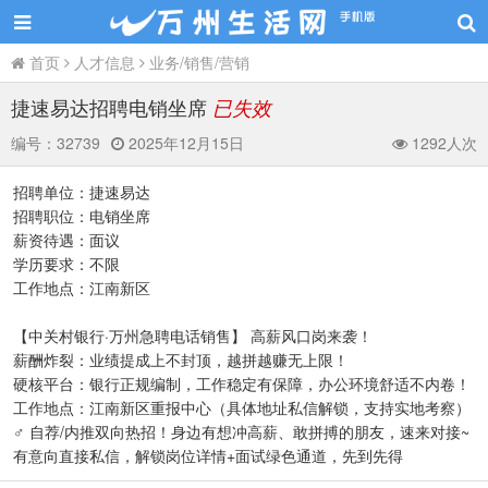
首页
人才信息
业务/销售/营销
捷速易达招聘电销坐席
已失效
编号：
32739
2025年12月15日
1292人次
招聘单位：捷速易达
招聘职位：电销坐席
薪资待遇：面议
学历要求：不限
工作地点：江南新区
【中关村银行·万州急聘电话销售】 高薪风口岗来袭！
薪酬炸裂：业绩提成上不封顶，越拼越赚无上限！
硬核平台：银行正规编制，工作稳定有保障，办公环境舒适不内卷！
工作地点：江南新区重报中心（具体地址私信解锁，支持实地考察）
♂ 自荐/内推双向热招！身边有想冲高薪、敢拼搏的朋友，速来对接~
有意向直接私信，解锁岗位详情+面试绿色通道，先到先得