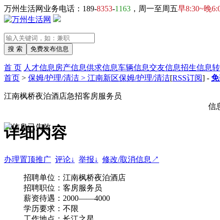
万州生活网业务电话：189-
8353
-
1163
，周一至周五
早8:30~晚6:
首 页
人才信息
房产信息
供求信息
车辆信息
交友信息
招生信息
转
首页
>
保姆/护理/清洁 > 江南新区保姆/护理/清洁
[
RSS订阅
] -
免
江南枫桥夜泊酒店急招客房服务员
信
详细内容
办理置顶推广
评论↓
举报↓
修改/取消信息↗
招聘单位：江南枫桥夜泊酒店
招聘职位：客房服务员
薪资待遇：2000——4000
学历要求：不限
工作地点：长江之星