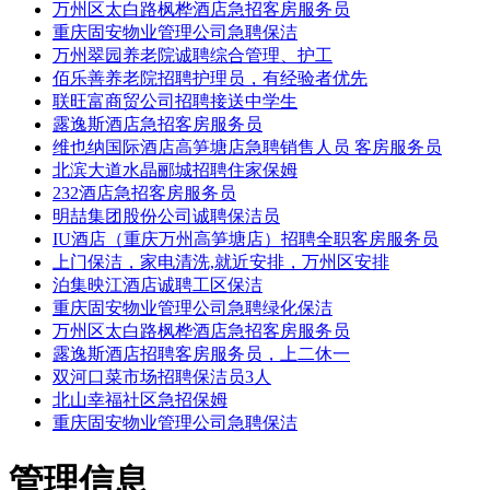
万州区太白路枫桦酒店急招客房服务员
重庆固安物业管理公司急聘保洁
万州翠园养老院诚聘综合管理、护工
佰乐善养老院招聘护理员，有经验者优先
联旺富商贸公司招聘接送中学生
露逸斯酒店急招客房服务员
维也纳国际酒店高笋塘店急聘销售人员 客房服务员
北滨大道水晶郦城招聘住家保姆
232酒店急招客房服务员
明喆集团股份公司诚聘保洁员
IU酒店（重庆万州高笋塘店）招聘全职客房服务员
上门保洁，家电清洗,就近安排，万州区安排
泊集映江酒店诚聘工区保洁
重庆固安物业管理公司急聘绿化保洁
万州区太白路枫桦酒店急招客房服务员
露逸斯酒店招聘客房服务员，上二休一
双河口菜市场招聘保洁员3人
北山幸福社区急招保姆
重庆固安物业管理公司急聘保洁
管理信息