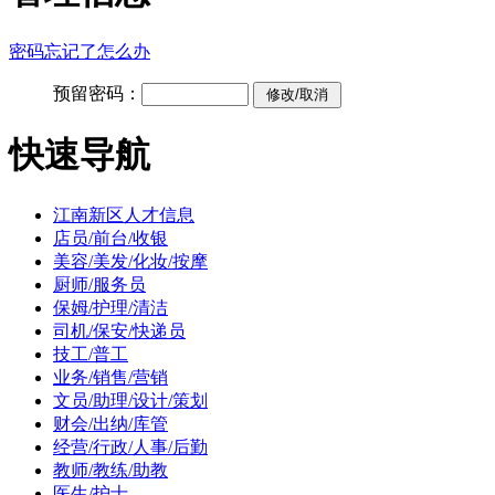
密码忘记了怎么办
预留密码：
快速导航
江南新区人才信息
店员/前台/收银
美容/美发/化妆/按摩
厨师/服务员
保姆/护理/清洁
司机/保安/快递员
技工/普工
业务/销售/营销
文员/助理/设计/策划
财会/出纳/库管
经营/行政/人事/后勤
教师/教练/助教
医生/护士