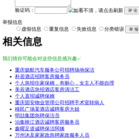
验证码：
举报信息
虚假信息
重复信息
失效信息
分类错误
相关信息
我们猜你可能会对这些信息感兴趣↙
重庆懿航汽车服务公司招聘场地保洁
朴居酒店招聘客房服务员
个人急招住家保姆，有耐心，女主人不能自理
美辰酒店急招酒店客房清洁工
个人直招诚聘保姆
重庆固安物业管理公司招聘手术室转病人
移民广场某酒店诚聘客房大姐
明喆集团急聘保洁员
泊集映江酒店诚聘客房服务员
鑫曜足道诚聘保洁阿姨
万州沐及家家政急聘家政服务人员