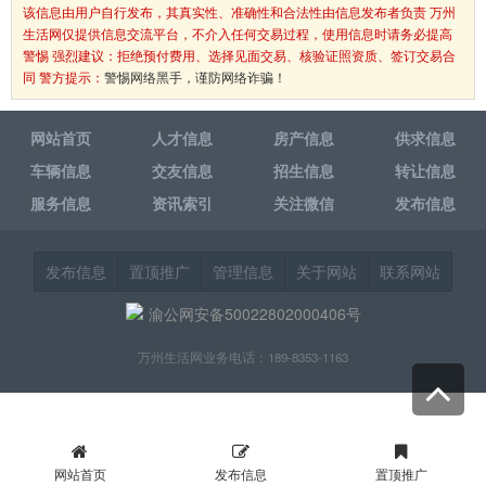
该信息由用户自行发布，其真实性、准确性和合法性由信息发布者负责 万州
生活网仅提供信息交流平台，不介入任何交易过程，使用信息时请务必提高
警惕 强烈建议：拒绝预付费用、选择见面交易、核验证照资质、签订交易合
同 警方提示：
警惕网络黑手，谨防网络诈骗！
网站首页
人才信息
房产信息
供求信息
车辆信息
交友信息
招生信息
转让信息
服务信息
资讯索引
关注微信
发布信息
发布信息
置顶推广
管理信息
关于网站
联系网站
渝公网安备50022802000406号
万州生活网业务电话：189-8353-1163
网站首页
发布信息
置顶推广