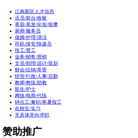
江南新区人才信息
店员/前台/收银
美容/美发/化妆/按摩
厨师/服务员
保姆/护理/清洁
司机/保安/快递员
技工/普工
业务/销售/营销
文员/助理/设计/策划
财会/出纳/库管
经营/行政/人事/后勤
教师/教练/助教
医生/护士
网络/电商/代练
钟点工/兼职/寒暑假工
在校生/实习
无具体意向求职
赞助推广