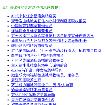
我们猜你可能会对这些信息感兴趣↙
好想来长江之星店急聘店员
观音岩山屿城美宜佳24小时便利店招聘收银员
中国体育彩票急聘销售员
海洋馆全又佳急聘营业员
万州区渝可人副食零售便利店急招美宜佳夜班店员
新世纪百货万州商都女装部招聘女装导购/店长
骏怡酒店招聘超市收银员
维也纳国际酒店（万州高笋塘步行街店）招聘前台接待
白羊镇电信营业厅招聘电信前台
万州区柒霏酒店急招前台收银员
主人翁小儿推拿药浴中心诚聘前台
dzzit&乌丫设计师女装急聘导购
勤道乐火锅福斯德店诚聘收银员、服务员
霖江阁招聘茶艺师
万达程凉面诚聘营业员，另招2人兼职
渝鼎邂逅诚聘吧台服务员
万达OPPO体验店急聘导购
音乐广场酒店急聘前台1名
好辛香烤鱼急聘前台收银员