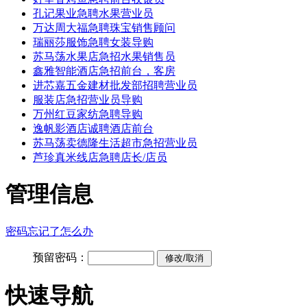
孔记果业急聘水果营业员
万达周大福急聘珠宝销售顾问
瑞丽莎服饰急聘女装导购
苏马荡水果店急招水果销售员
鑫雅智能酒店急招前台，客房
进芯嘉五金建材批发部招聘营业员
服装店急招营业员导购
万州红豆家纺急聘导购
逸帆影酒店诚聘酒店前台
苏马荡卖德隆生活超市急招营业员
芦珍真米线店急聘店长/店员
管理信息
密码忘记了怎么办
预留密码：
快速导航