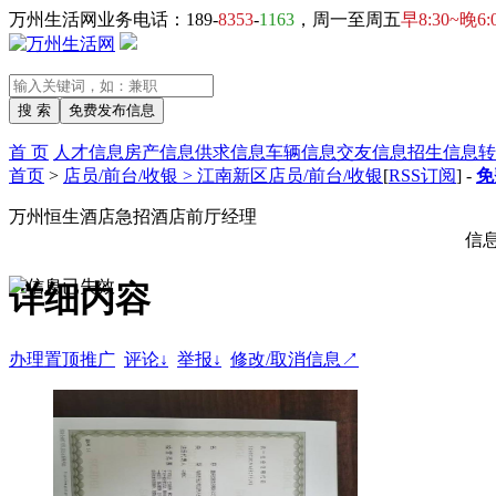
万州生活网业务电话：189-
8353
-
1163
，周一至周五
早8:30~晚6:
首 页
人才信息
房产信息
供求信息
车辆信息
交友信息
招生信息
转
首页
>
店员/前台/收银 > 江南新区店员/前台/收银
[
RSS订阅
] -
免
万州恒生酒店急招酒店前厅经理
信
详细内容
办理置顶推广
评论↓
举报↓
修改/取消信息↗