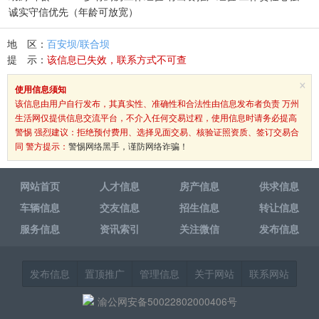
诚实守信优先（年龄可放宽）
地 区：
百安坝/联合坝
提 示：
该信息已失效，联系方式不可查
×
使用信息须知
该信息由用户自行发布，其真实性、准确性和合法性由信息发布者负责 万州
生活网仅提供信息交流平台，不介入任何交易过程，使用信息时请务必提高
警惕 强烈建议：拒绝预付费用、选择见面交易、核验证照资质、签订交易合
同 警方提示：
警惕网络黑手，谨防网络诈骗！
网站首页
人才信息
房产信息
供求信息
车辆信息
交友信息
招生信息
转让信息
服务信息
资讯索引
关注微信
发布信息
发布信息
置顶推广
管理信息
关于网站
联系网站
渝公网安备50022802000406号