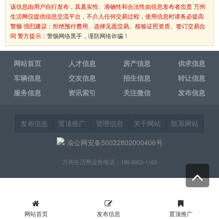
该信息由用户自行发布，其真实性、准确性和合法性由信息发布者负责 万州
生活网仅提供信息交流平台，不介入任何交易过程，使用信息时请务必提高
警惕 强烈建议：拒绝预付费用、选择见面交易、核验证照资质、签订交易合
同 警方提示：
警惕网络黑手，谨防网络诈骗！
网站首页
人才信息
房产信息
供求信息
车辆信息
交友信息
招生信息
转让信息
服务信息
资讯索引
关注微信
发布信息
发布信息
置顶推广
管理信息
关于网站
联系网站
渝公网安备50022802000406号
万州生活网业务电话：189-8353-1163
网站首页
发布信息
置顶推广