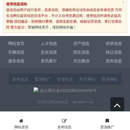
×
使用信息须知
该信息由用户自行发布，其真实性、准确性和合法性由信息发布者负责 万州
生活网仅提供信息交流平台，不介入任何交易过程，使用信息时请务必提高
警惕 强烈建议：拒绝预付费用、选择见面交易、核验证照资质、签订交易合
同 警方提示：
警惕网络黑手，谨防网络诈骗！
网站首页
人才信息
房产信息
供求信息
车辆信息
交友信息
招生信息
转让信息
服务信息
资讯索引
关注微信
发布信息
发布信息
置顶推广
管理信息
关于网站
联系网站
渝公网安备50022802000406号
万州生活网业务电话：189-8353-1163
网站首页
发布信息
置顶推广