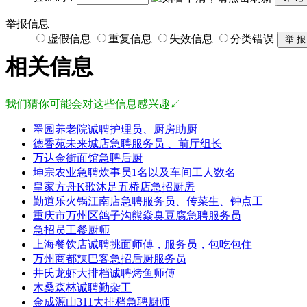
举报信息
虚假信息
重复信息
失效信息
分类错误
相关信息
我们猜你可能会对这些信息感兴趣↙
翠园养老院诚聘护理员、厨房助厨
德香苑未来城店急聘服务员 、前厅组长
万达金街面馆急聘后厨
坤宗农业急聘炊事员1名以及车间工人数名
皇家方舟K歌沐足五桥店急招厨房
勤道乐火锅江南店急聘服务员、传菜生、钟点工
重庆市万州区鸽子沟熊焱臭豆腐急聘服务员
急招员工餐厨师
上海餐饮店诚聘挑面师傅，服务员，包吃包住
万州商都辣巴客急招后厨服务员
井氏龙虾大排档诚聘烤鱼师傅
木桑森林诚聘勤杂工
金成源山311大排档急聘厨师