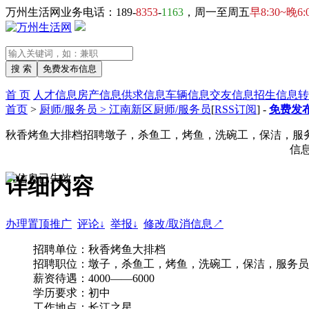
万州生活网业务电话：189-
8353
-
1163
，周一至周五
早8:30~晚6:
首 页
人才信息
房产信息
供求信息
车辆信息
交友信息
招生信息
转
首页
>
厨师/服务员 > 江南新区厨师/服务员
[
RSS订阅
] -
免费发布
秋香烤鱼大排档招聘墩子，杀鱼工，烤鱼，洗碗工，保洁，服
信
详细内容
办理置顶推广
评论↓
举报↓
修改/取消信息↗
招聘单位：秋香烤鱼大排档
招聘职位：墩子，杀鱼工，烤鱼，洗碗工，保洁，服务员
薪资待遇：4000——6000
学历要求：初中
工作地点：长江之星