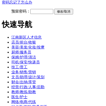
密码忘记了怎么办
预留密码：
快速导航
江南新区人才信息
店员/前台/收银
美容/美发/化妆/按摩
厨师/服务员
保姆/护理/清洁
司机/保安/快递员
技工/普工
业务/销售/营销
文员/助理/设计/策划
财会/出纳/库管
经营/行政/人事/后勤
教师/教练/助教
医生/护士
网络/电商/代练