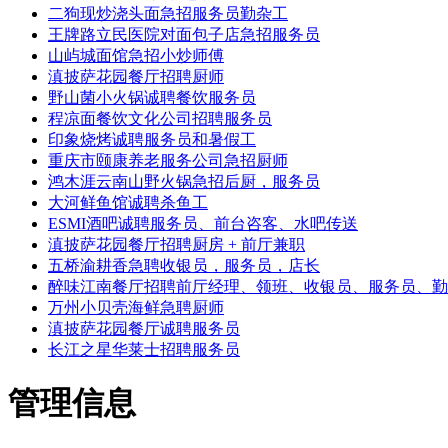
二狗现炒浇头面急招服务员勤杂工
王牌路立民医院对面包子店急招服务员
山屿城面馆急招小炒师傅
滇披萨花园餐厅招聘厨师
野山菌小火锅诚聘餐饮服务员
程凉面餐饮文化公司招聘服务员
印象烧烤诚聘服务员和暑假工
重庆市颐康养老服务公司急招厨师
鸿木涯云南山野火锅急招后厨，服务员
大河鲜鱼馆诚聘杀鱼工
ESMI酒吧诚聘服务员、前台咨客、水吧传送
滇披萨花园餐厅招聘厨房 + 前厅兼职
五桥渝耕香急聘收银员，服务员，店长
醉味江南餐厅招聘前厅经理、领班、收银员、服务员、勤
万州小贝壳海鲜急聘厨师
滇披萨花园餐厅诚聘服务员
长江之星华莱士招聘服务员
管理信息