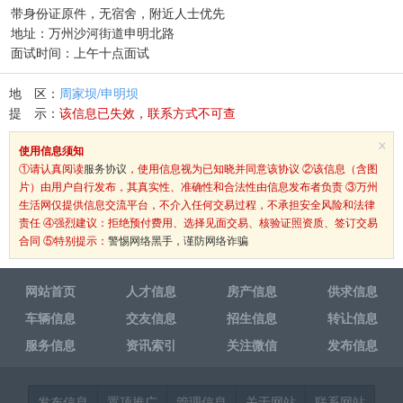
带身份证原件，无宿舍，附近人士优先
地址：万州沙河街道申明北路
面试时间：上午十点面试
地 区：
周家坝/申明坝
提 示：
该信息已失效，联系方式不可查
×
使用信息须知
①请认真阅读
服务协议
，使用信息视为已知晓并同意该协议 ②该信息（含图
片）由用户自行发布，其真实性、准确性和合法性由信息发布者负责 ③万州
生活网仅提供信息交流平台，不介入任何交易过程，不承担安全风险和法律
责任 ④强烈建议：拒绝预付费用、选择见面交易、核验证照资质、签订交易
合同 ⑤特别提示：
警惕网络黑手，谨防网络诈骗
网站首页
人才信息
房产信息
供求信息
车辆信息
交友信息
招生信息
转让信息
服务信息
资讯索引
关注微信
发布信息
发布信息
置顶推广
管理信息
关于网站
联系网站