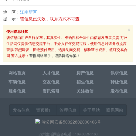
地 区：
江南新区
提 示：
该信息已失效，联系方式不可查
×
使用信息须知
该信息由用户自行发布，其真实性、准确性和合法性由信息发布者负责 万州
生活网仅提供信息交流平台，不介入任何交易过程，使用信息时请务必提高
警惕 强烈建议：拒绝预付费用、选择见面交易、核验证照资质、签订交易合
同 警方提示：
警惕网络黑手，谨防网络诈骗！
网站首页
人才信息
房产信息
供求信息
车辆信息
交友信息
招生信息
转让信息
服务信息
资讯索引
关注微信
发布信息
发布信息
置顶推广
管理信息
关于网站
联系网站
渝公网安备50022802000406号
万州生活网业务电话：189-8353-1163