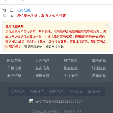
地 区：
江南新区
提 示：
该信息已失效，联系方式不可查
×
使用信息须知
该信息由用户自行发布，其真实性、准确性和合法性由信息发布者负责 万州
生活网仅提供信息交流平台，不介入任何交易过程，使用信息时请务必提高
警惕 强烈建议：拒绝预付费用、选择见面交易、核验证照资质、签订交易合
同 警方提示：
警惕网络黑手，谨防网络诈骗！
网站首页
人才信息
房产信息
供求信息
车辆信息
交友信息
招生信息
转让信息
服务信息
资讯索引
关注微信
发布信息
发布信息
置顶推广
管理信息
关于网站
联系网站
渝公网安备50022802000406号
万州生活网业务电话：189-8353-1163