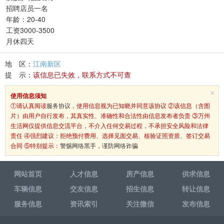
招聘店员一名
年龄：20-40
工资3000-3500
月休四天
地 区：
江南新区
提 示：
该信息已失效，联系方式不可查
×
使用信息须知
①请认真阅读
服务协议
，使用信息视为已知晓并同意该协议 ②该信息（含图
片）由用户自行发布，其真实性、准确性和合法性由信息发布者负责 ③万州
生活网仅提供信息交流平台，不介入任何交易过程，不承担安全风险和法律
责任 ④强烈建议：拒绝预付费用、选择见面交易、核验证照资质、签订交易
合同 ⑤特别提示：
警惕网络黑手，谨防网络诈骗
网站首页
人才信息
房产信息
供求信息
车辆信息
交友信息
招生信息
转让信息
服务信息
资讯索引
关注微信
发布信息