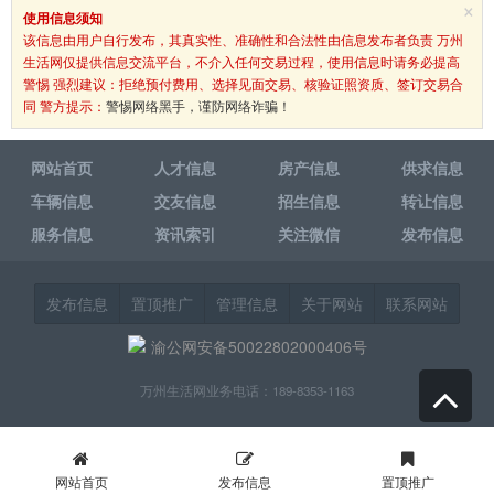
×
使用信息须知
该信息由用户自行发布，其真实性、准确性和合法性由信息发布者负责 万州
生活网仅提供信息交流平台，不介入任何交易过程，使用信息时请务必提高
警惕 强烈建议：拒绝预付费用、选择见面交易、核验证照资质、签订交易合
同 警方提示：
警惕网络黑手，谨防网络诈骗！
网站首页
人才信息
房产信息
供求信息
车辆信息
交友信息
招生信息
转让信息
服务信息
资讯索引
关注微信
发布信息
发布信息
置顶推广
管理信息
关于网站
联系网站
渝公网安备50022802000406号
万州生活网业务电话：189-8353-1163
网站首页
发布信息
置顶推广