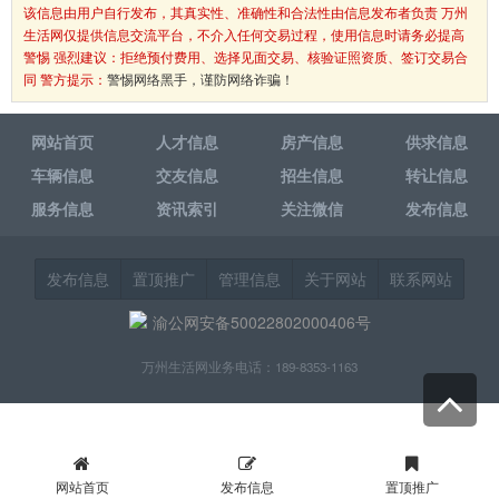
该信息由用户自行发布，其真实性、准确性和合法性由信息发布者负责 万州
生活网仅提供信息交流平台，不介入任何交易过程，使用信息时请务必提高
警惕 强烈建议：拒绝预付费用、选择见面交易、核验证照资质、签订交易合
同 警方提示：
警惕网络黑手，谨防网络诈骗！
网站首页
人才信息
房产信息
供求信息
车辆信息
交友信息
招生信息
转让信息
服务信息
资讯索引
关注微信
发布信息
发布信息
置顶推广
管理信息
关于网站
联系网站
渝公网安备50022802000406号
万州生活网业务电话：189-8353-1163
网站首页
发布信息
置顶推广