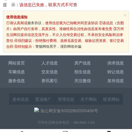
提 示：
该信息已失效，联系方式不可查
×
使用信息须知
①请认真阅读
服务协议
，使用信息视为已知晓并同意该协议 ②该信息（含图
片）由用户自行发布，其真实性、准确性和合法性由信息发布者负责 ③万州
生活网仅提供信息交流平台，不介入任何交易过程，不承担安全风险和法律
责任 ④强烈建议：拒绝预付费用、选择见面交易、核验证照资质、签订交易
合同 ⑤特别提示：
警惕网络黑手，谨防网络诈骗
网站首页
人才信息
房产信息
供求信息
车辆信息
交友信息
招生信息
转让信息
服务信息
资讯索引
关注微信
发布信息
发布信息
置顶推广
管理信息
关于网站
联系网站
渝公网安备50022802000406号
万州生活网业务电话：189-8353-1163