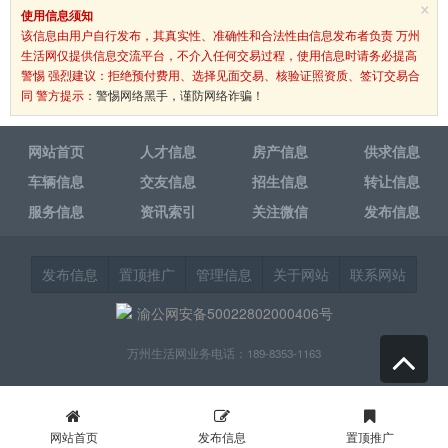
×
使用信息须知
该信息由用户自行发布，其真实性、准确性和合法性由信息发布者负责 万州
生活网仅提供信息交流平台，不介入任何交易过程，使用信息时请务必提高
警惕 强烈建议：拒绝预付费用、选择见面交易、核验证照资质、签订交易合
同 警方提示：
警惕网络黑手，谨防网络诈骗！
网站首页
人才信息
房产信息
供求信息
车辆信息
交友信息
招生信息
转让信息
服务信息
资讯索引
关注微信
发布信息
发布信息
置顶推广
管理信息
关于网站
联系网站
渝公网安备50022802000406号
万州生活网业务电话：189-8353-1163
网站首页
发布信息
置顶推广