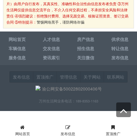
片）由用户自行发布，其真实性、准确性和合法性由信息发布者负责 ③万州
生活网仅提供信息交流平台，不介入任何交易过程，不承担安全风险和法律
责任 ④强烈建议：拒绝预付费用、选择见面交易、核验证照资质、签订交易
合同 ⑤特别提示：
警惕网络黑手，谨防网络诈骗
网站首页
人才信息
房产信息
供求信息
车辆信息
交友信息
招生信息
转让信息
服务信息
资讯索引
关注微信
发布信息
发布信息
置顶推广
管理信息
关于网站
联系网站
渝公网安备50022802000406号
万州生活网业务电话：189-8353-1163
网站首页
发布信息
置顶推广