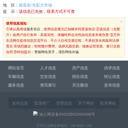
地 区：
观音岩/光彩大市场
提 示：
该信息已失效，联系方式不可查
×
使用信息须知
①请认真阅读
服务协议
，使用信息视为已知晓并同意该协议 ②该信息（含图
片）由用户自行发布，其真实性、准确性和合法性由信息发布者负责 ③万州
生活网仅提供信息交流平台，不介入任何交易过程，不承担安全风险和法律
责任 ④强烈建议：拒绝预付费用、选择见面交易、核验证照资质、签订交易
合同 ⑤特别提示：
警惕网络黑手，谨防网络诈骗
网站首页
人才信息
房产信息
供求信息
车辆信息
交友信息
招生信息
转让信息
服务信息
资讯索引
关注微信
发布信息
发布信息
置顶推广
管理信息
关于网站
联系网站
渝公网安备50022802000406号
万州生活网业务电话：189-8353-1163