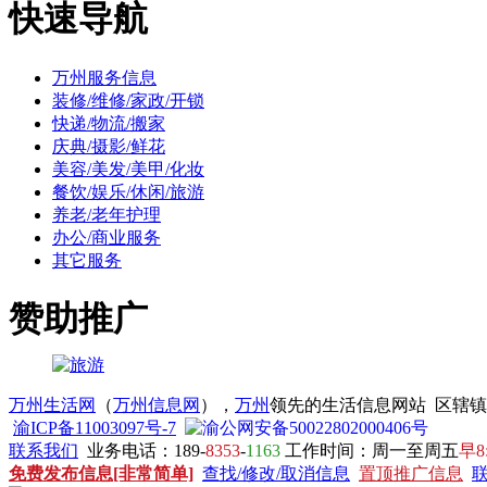
快速导航
万州服务信息
装修/维修/家政/开锁
快递/物流/搬家
庆典/摄影/鲜花
美容/美发/美甲/化妆
餐饮/娱乐/休闲/旅游
养老/老年护理
办公/商业服务
其它服务
赞助推广
万州生活网
（
万州信息网
），
万州
领先的生活信息网站 区辖
渝ICP备11003097号-7
渝公网安备50022802000406号
联系我们
业务电话：189-
8353
-
1163
工作时间：周一至周五
早8
免费发布信息[非常简单]
查找/修改/取消信息
置顶推广信息