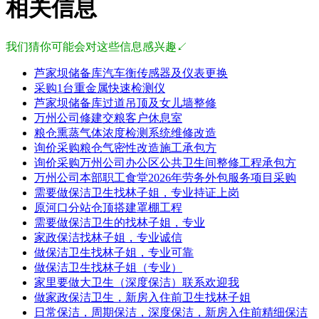
相关信息
我们猜你可能会对这些信息感兴趣↙
芦家坝储备库汽车衡传感器及仪表更换
采购1台重金属快速检测仪
芦家坝储备库过道吊顶及女儿墙整修
万州公司修建交粮客户休息室
粮仓熏蒸气体浓度检测系统维修改造
询价采购粮仓气密性改造施工承包方
询价采购万州公司办公区公共卫生间整修工程承包方
万州公司本部职工食堂2026年劳务外包服务项目采购
需要做保洁卫生找林子姐，专业持证上岗
原河口分站仓顶搭建罩棚工程
需要做保洁卫生的找林子姐，专业
家政保洁找林子姐，专业诚信
做保洁卫生找林子姐，专业可靠
做保洁卫生找林子姐（专业）
家里要做大卫生（深度保洁）联系欢迎我
做家政保洁卫生，新房入住前卫生找林子姐
日常保洁，周期保洁，深度保洁，新房入住前精细保洁