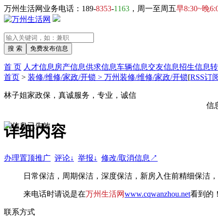
万州生活网业务电话：189-
8353
-
1163
，周一至周五
早8:30~晚6:
首 页
人才信息
房产信息
供求信息
车辆信息
交友信息
招生信息
转
首页
>
装修/维修/家政/开锁 > 万州装修/维修/家政/开锁
[
RSS订
林子姐家政保，真诚服务，专业，诚信
信
详细内容
办理置顶推广
评论↓
举报↓
修改/取消信息↗
日常保洁，周期保洁，深度保洁，新房入住前精细保洁，
来电话时请说是在
万州生活网
www.cqwanzhou.net
看到的
联系方式