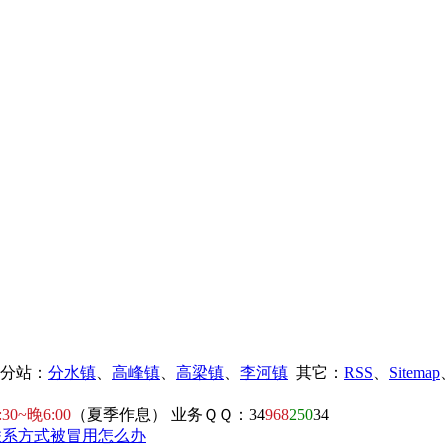
镇分站：
分水镇
、
高峰镇
、
高梁镇
、
李河镇
其它：
RSS
、
Sitemap
:30~晚6:00
（夏季作息） 业务ＱＱ：34
968
250
34
联系方式被冒用怎么办