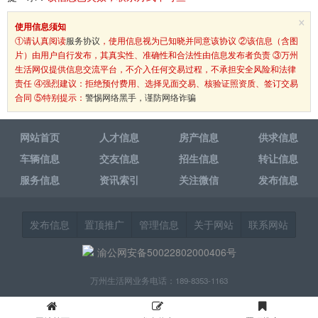
×
使用信息须知
①请认真阅读
服务协议
，使用信息视为已知晓并同意该协议 ②该信息（含图
片）由用户自行发布，其真实性、准确性和合法性由信息发布者负责 ③万州
生活网仅提供信息交流平台，不介入任何交易过程，不承担安全风险和法律
责任 ④强烈建议：拒绝预付费用、选择见面交易、核验证照资质、签订交易
合同 ⑤特别提示：
警惕网络黑手，谨防网络诈骗
网站首页
人才信息
房产信息
供求信息
车辆信息
交友信息
招生信息
转让信息
服务信息
资讯索引
关注微信
发布信息
发布信息
置顶推广
管理信息
关于网站
联系网站
渝公网安备50022802000406号
万州生活网业务电话：189-8353-1163