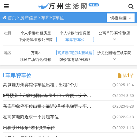
首页
房产信息
车库/停车位
切换栏目
栏目
个人求租/出租房屋
个人求购/出售房屋
公寓单间/宾馆/旅店
中介房源/售楼处房源
车库/停车位
门市/商铺/办公房
厂房/场地/山林/土地
地区
万州
高笋塘/商贸城/新城路
沙龙公园/老三峡学院
移民广场/万达/钟楼
牌楼/体育场/王牌路
观音岩/光彩大市场
红光/小天鹅/国本路
外贸/双河口
火车站/龙都广场
北山/枇杷坪
百安坝/联合坝
车库/停车位
1
第
节
江南新区
周家坝/申明坝
火车北站/塘坊/天子湖
高笋塘万州宾馆停车位出租，出租2个月
2025-12-4
五桥
高峰经开区
3号楼茶庄印象电梯口车位出租，方便，安全，车
2024-8-30
茶庄印象停车位出租：靠近3号楼电梯旁，车位宽
2023-8-28
在高笋塘附近求一个月租车位
2022-2-13
出租茶庄印象1栋负3层车位
2022-1-13