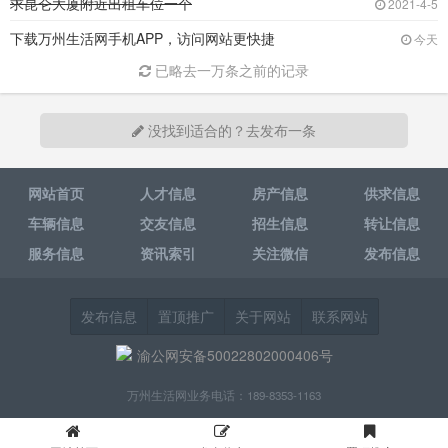
求昆仑大厦附近出租车位一个
2021-4-5
下载万州生活网手机APP，访问网站更快捷
今天
已略去一万条之前的记录
没找到适合的？去发布一条
网站首页
人才信息
房产信息
供求信息
车辆信息
交友信息
招生信息
转让信息
服务信息
资讯索引
关注微信
发布信息
发布信息
置顶推广
关于网站
联系网站
渝公网安备50022802000406号
万州生活网业务电话：189-8353-1163