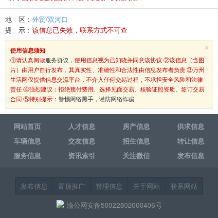
地 区：
外贸/双河口
提 示：
该信息已失效，联系方式不可查
×
使用信息须知
①请认真阅读
服务协议
，使用信息视为已知晓并同意该协议 ②该信息（含图
片）由用户自行发布，其真实性、准确性和合法性由信息发布者负责 ③万州
生活网仅提供信息交流平台，不介入任何交易过程，不承担安全风险和法律
责任 ④强烈建议：拒绝预付费用、选择见面交易、核验证照资质、签订交易
合同 ⑤特别提示：
警惕网络黑手，谨防网络诈骗
网站首页
人才信息
房产信息
供求信息
车辆信息
交友信息
招生信息
转让信息
服务信息
资讯索引
关注微信
发布信息
发布信息
置顶推广
管理信息
关于网站
联系网站
渝公网安备50022802000406号