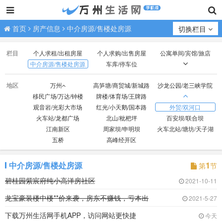
首页
房产信息
中介房源/售楼处房源
切换栏目
栏目
个人求租/出租房屋
个人求购/出售房屋
公寓单间/宾馆/旅店
中介房源/售楼处房源
车库/停车位
门市/商铺/办公房
厂房/场地/山林/土地
地区
万州
高笋塘/商贸城/新城路
沙龙公园/老三峡学院
移民广场/万达/钟楼
牌楼/体育场/王牌路
观音岩/光彩大市场
红光/小天鹅/国本路
外贸/双河口
火车站/龙都广场
北山/枇杷坪
百安坝/联合坝
江南新区
周家坝/申明坝
火车北站/塘坊/天子湖
五桥
高峰经开区
中介房源/售楼处房源
1
第
节
碧桂园紫宸府纯小高洋房社区
2021-10-11
龙宝豪装楼中楼**价来袭，房东不赚钱，亏本出
2021-5-27
下载万州生活网手机APP，访问网站更快捷
今天