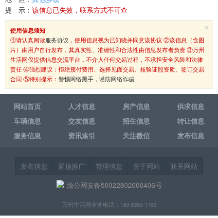
提 示：
该信息已失效，联系方式不可查
×
使用信息须知
①请认真阅读
服务协议
，使用信息视为已知晓并同意该协议 ②该信息（含图
片）由用户自行发布，其真实性、准确性和合法性由信息发布者负责 ③万州
生活网仅提供信息交流平台，不介入任何交易过程，不承担安全风险和法律
责任 ④强烈建议：拒绝预付费用、选择见面交易、核验证照资质、签订交易
合同 ⑤特别提示：
警惕网络黑手，谨防网络诈骗
网站首页
人才信息
房产信息
供求信息
车辆信息
交友信息
招生信息
转让信息
服务信息
资讯索引
关注微信
发布信息
发布信息
置顶推广
管理信息
关于网站
联系网站
渝公网安备50022802000406号
万州生活网业务电话：189-8353-1163