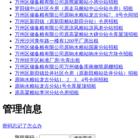
万州区储备粮有限公司原熊家粮站小周分站招租
罗田镇中山社区仓房（原走马粮站中山分站仓房）招租
万州区储备粮有限公司原响水粮站龙古分站7、8号仓间
万州区新田镇（原新田粮站新田分站）仓房招租
万州区储备粮有限公司原凉风粮站凉风老分站招租
万州区储备粮有限公司原高粱粮站大碑分站仓库屋顶招租
万州沙河青年路一楼有1200平厂房出租
万州区储备粮有限公司原响水粮站国家分站招租
万州区储备粮有限公司原响水粮站响水分站方块仓招租
万州经开区标准厂房/仓库出租
万州区储备粮有限公司万州储备库南侧简易棚招租
万州区新田镇盐井社区仓房（原新田粮站盐井分站）招租
原响水粮站龙古分站1、2、3、4号仓间招租
原响水粮站龙古分站1号仓库屋顶招租
原高粱粮站李河分站仓房招租
管理信息
密码忘记了怎么办
预留密码：