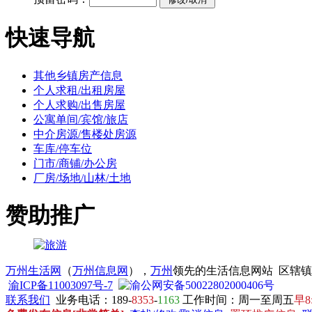
快速导航
其他乡镇房产信息
个人求租/出租房屋
个人求购/出售房屋
公寓单间/宾馆/旅店
中介房源/售楼处房源
车库/停车位
门市/商铺/办公房
厂房/场地/山林/土地
赞助推广
万州生活网
（
万州信息网
），
万州
领先的生活信息网站 区辖
渝ICP备11003097号-7
渝公网安备50022802000406号
联系我们
业务电话：189-
8353
-
1163
工作时间：周一至周五
早8