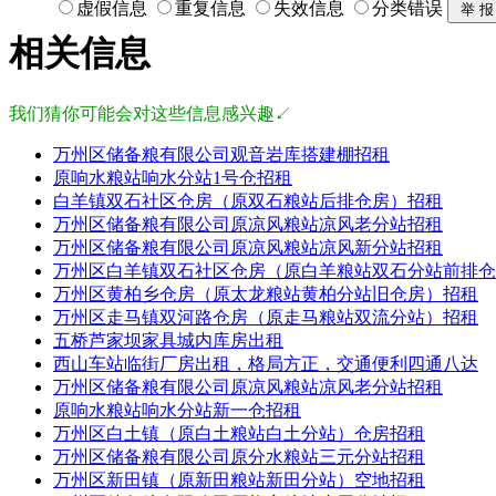
虚假信息
重复信息
失效信息
分类错误
相关信息
我们猜你可能会对这些信息感兴趣↙
万州区储备粮有限公司观音岩库搭建棚招租
原响水粮站响水分站1号仓招租
白羊镇双石社区仓房（原双石粮站后排仓房）招租
万州区储备粮有限公司原凉风粮站凉风老分站招租
万州区储备粮有限公司原凉风粮站凉风新分站招租
万州区白羊镇双石社区仓房（原白羊粮站双石分站前排仓
万州区黄柏乡仓房（原太龙粮站黄柏分站旧仓房）招租
万州区走马镇双河路仓房（原走马粮站双流分站）招租
五桥芦家坝家具城内库房出租
西山车站临街厂房出租，格局方正，交通便利四通八达
万州区储备粮有限公司原凉风粮站凉风老分站招租
原响水粮站响水分站新一仓招租
万州区白土镇（原白土粮站白土分站）仓房招租
万州区储备粮有限公司原分水粮站三元分站招租
万州区新田镇（原新田粮站新田分站）空地招租