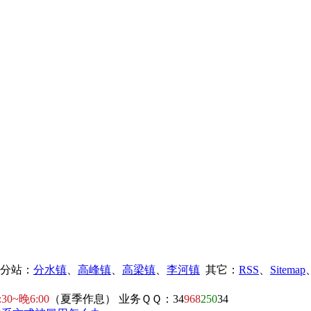
镇分站：
分水镇
、
高峰镇
、
高梁镇
、
李河镇
其它：
RSS
、
Sitemap
:30~晚6:00
（夏季作息） 业务ＱＱ：34
968
250
34