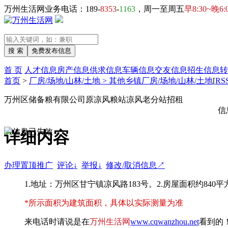
万州生活网业务电话：189-
8353
-
1163
，周一至周五
早8:30~晚6:
首 页
人才信息
房产信息
供求信息
车辆信息
交友信息
招生信息
转
首页
>
厂房/场地/山林/土地 > 其他乡镇厂房/场地/山林/土地
[
RS
万州区储备粮有限公司原凉风粮站凉风老分站招租
信
详细内容
办理置顶推广
评论↓
举报↓
修改/取消信息↗
1.地址：万州区甘宁镇凉风路183号。2.房屋面积约84
*所示面积为建筑面积，具体以实际测量为准
来电话时请说是在
万州生活网
www.cqwanzhou.net
看到的