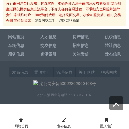
片）由用户自行发布，其真实性、准确性和合法性由信息发布者负责 ③万州
生活网仅提供信息交流平台，不介入任何交易过程，不承担安全风险和法律
责任 ④强烈建议：拒绝预付费用、选择见面交易、核验证照资质、签订交易
合同 ⑤特别提示：
警惕网络黑手，谨防网络诈骗
网站首页
人才信息
房产信息
供求信息
车辆信息
交友信息
招生信息
转让信息
服务信息
资讯索引
关注微信
发布信息
发布信息
置顶推广
管理信息
关于网站
联系网站
渝公网安备50022802000406号
万州生活网业务电话：189-8353-1163
网站首页
发布信息
置顶推广