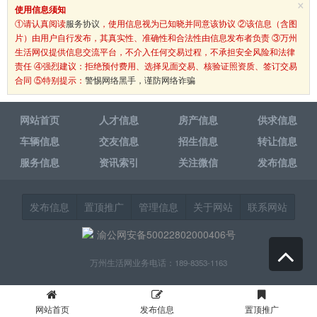
×
使用信息须知
①请认真阅读
服务协议
，使用信息视为已知晓并同意该协议 ②该信息（含图
片）由用户自行发布，其真实性、准确性和合法性由信息发布者负责 ③万州
生活网仅提供信息交流平台，不介入任何交易过程，不承担安全风险和法律
责任 ④强烈建议：拒绝预付费用、选择见面交易、核验证照资质、签订交易
合同 ⑤特别提示：
警惕网络黑手，谨防网络诈骗
网站首页
人才信息
房产信息
供求信息
车辆信息
交友信息
招生信息
转让信息
服务信息
资讯索引
关注微信
发布信息
发布信息
置顶推广
管理信息
关于网站
联系网站
渝公网安备50022802000406号
万州生活网业务电话：189-8353-1163
网站首页
发布信息
置顶推广