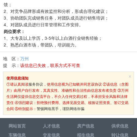
馈；
2、对竞争品牌形成有效监控和分析，形成合理化建议；
3、协助团队完成销售任务，对团队成员进行销售培训；
4、对团队成员进行日常管理和工作安排。
岗位要求：
1、大专及以上学历，3-5年以上白酒行业销售经验；
2、熟悉白酒市场，带团队，培训能力。
地 区：
万州
提 示：
该信息已失效，联系方式不可查
×
使用信息须知
①请认真阅读
服务协议
，使用信息视为已知晓并同意该协议 ②该信息（含图
片）由用户自行发布，其真实性、准确性和合法性由信息发布者负责 ③万州
生活网仅提供信息交流平台，不介入任何交易过程，不承担安全风险和法律
责任 ④强烈建议：拒绝预付费用、选择见面交易、核验证照资质、签订交易
合同 ⑤特别提示：
警惕网络黑手，谨防网络诈骗
网站首页
人才信息
房产信息
供求信息
车辆信息
交友信息
招生信息
转让信息