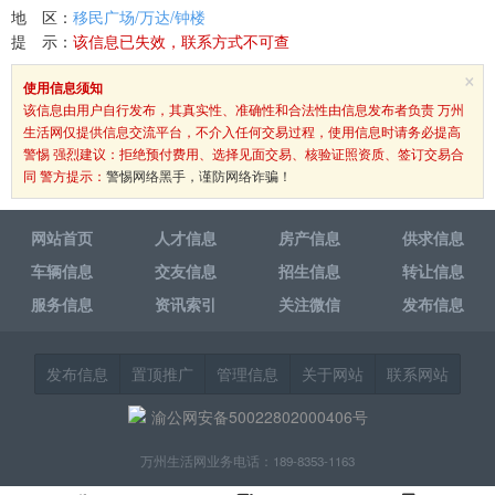
地 区：
移民广场/万达/钟楼
提 示：
该信息已失效，联系方式不可查
×
使用信息须知
该信息由用户自行发布，其真实性、准确性和合法性由信息发布者负责 万州
生活网仅提供信息交流平台，不介入任何交易过程，使用信息时请务必提高
警惕 强烈建议：拒绝预付费用、选择见面交易、核验证照资质、签订交易合
同 警方提示：
警惕网络黑手，谨防网络诈骗！
网站首页
人才信息
房产信息
供求信息
车辆信息
交友信息
招生信息
转让信息
服务信息
资讯索引
关注微信
发布信息
发布信息
置顶推广
管理信息
关于网站
联系网站
渝公网安备50022802000406号
万州生活网业务电话：189-8353-1163