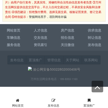
片）由用户自行发布，其真实性、准确性和合法性由信息发布者负责 ③万州
生活网仅提供信息交流平台，不介入任何交易过程，不承担安全风险和法律
责任 ④强烈建议：拒绝预付费用、选择见面交易、核验证照资质、签订交易
合同 ⑤特别提示：
警惕网络黑手，谨防网络诈骗
网站首页
人才信息
房产信息
供求信息
车辆信息
交友信息
招生信息
转让信息
服务信息
资讯索引
关注微信
发布信息
发布信息
置顶推广
管理信息
关于网站
联系网站
渝公网安备50022802000406号
万州生活网业务电话：189-8353-1163
网站首页
发布信息
置顶推广