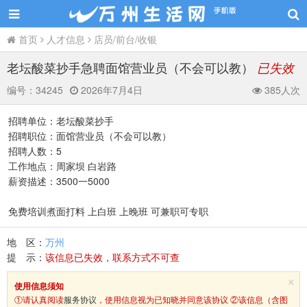
首页
人才信息
店员/前台/收银
老坛酸菜抄手急聘面馆营业员（不会可以教）
已失效
编号：
34245
2026年7月4日
385人次
招聘单位：老坛酸菜抄手
招聘职位：面馆营业员（不会可以教）
招聘人数：5
工作地点：周家坝 白岩路
薪资描述：3500一5000
免费培训煮面打料 上白班 上晚班 可兼职可专职
地 区：
万州
提 示：
该信息已失效，联系方式不可查
×
使用信息须知
①请认真阅读
服务协议
，使用信息视为已知晓并同意该协议 ②该信息（含图