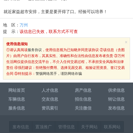
就近家益超市安排，主要是要开得了口。经验可以培养！
地 区：
万州
提 示：
该信息已失效，联系方式不可查
×
使用信息须知
①请认真阅读
服务协议
，使用信息视为已知晓并同意该协议 ②该信息（含图
片）由用户自行发布，其真实性、准确性和合法性由信息发布者负责 ③万州
生活网仅提供信息交流平台，不介入任何交易过程，不承担安全风险和法律
责任 ④强烈建议：拒绝预付费用、选择见面交易、核验证照资质、签订交易
合同 ⑤特别提示：
警惕网络黑手，谨防网络诈骗
网站首页
人才信息
房产信息
供求信息
车辆信息
交友信息
招生信息
转让信息
服务信息
资讯索引
关注微信
发布信息
发布信息
置顶推广
管理信息
关于网站
联系网站