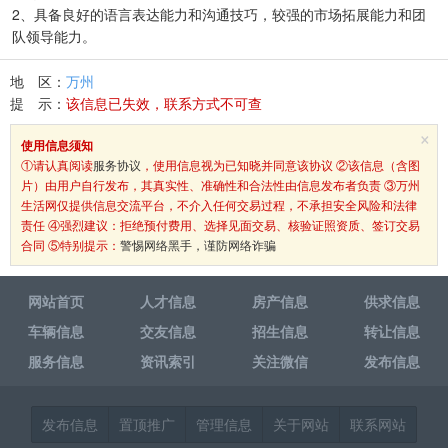
2、具备良好的语言表达能力和沟通技巧，较强的市场拓展能力和团
队领导能力。
地 区：
万州
提 示：
该信息已失效，联系方式不可查
×
使用信息须知
①请认真阅读
服务协议
，使用信息视为已知晓并同意该协议 ②该信息（含图
片）由用户自行发布，其真实性、准确性和合法性由信息发布者负责 ③万州
生活网仅提供信息交流平台，不介入任何交易过程，不承担安全风险和法律
责任 ④强烈建议：拒绝预付费用、选择见面交易、核验证照资质、签订交易
合同 ⑤特别提示：
警惕网络黑手，谨防网络诈骗
网站首页
人才信息
房产信息
供求信息
车辆信息
交友信息
招生信息
转让信息
服务信息
资讯索引
关注微信
发布信息
发布信息
置顶推广
管理信息
关于网站
联系网站