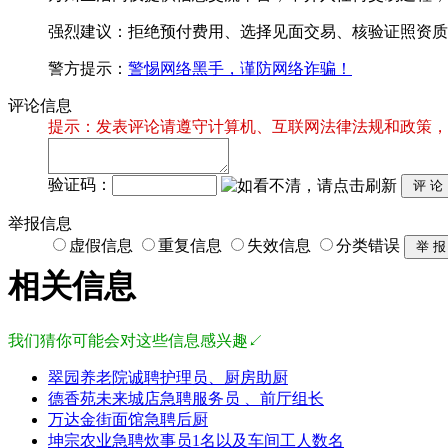
强烈建议：拒绝预付费用、选择见面交易、核验证照资质
警方提示：
警惕网络黑手，谨防网络诈骗！
评论信息
提示：发表评论请遵守计算机、互联网法律法规和政策，
验证码：
举报信息
虚假信息
重复信息
失效信息
分类错误
相关信息
我们猜你可能会对这些信息感兴趣↙
翠园养老院诚聘护理员、厨房助厨
德香苑未来城店急聘服务员 、前厅组长
万达金街面馆急聘后厨
坤宗农业急聘炊事员1名以及车间工人数名