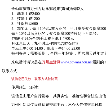
全勤重庆市万州万达永辉超市(寿司)招聘2人
1、基本工资2400
2、技能工资1200
3、社保补助600
4、加奖金：每月10号以前入职的，当月享受奖金保底50
每月10号以后入职的，奖金保底500持续到下月31号。
4前两个月综合到手工资不低于4700元
月休息四天，九小时工作制包含吃饭时间
早班上午5:00-14:00，晚班下午14:00-23:00
特别备注：需要长期 ，合同一年起签 ，周六周天过年
来电话时请说是在
万州生活网
www.cqwanzhou.net
看到的
联系方式
该信息已失效，联系方式被隐藏
使用须知（必读）
该信息由用户自行发布，其真实性、准确性和合法性由信
万州生活网仅提供信息交流平台，不介入任何交易过程，