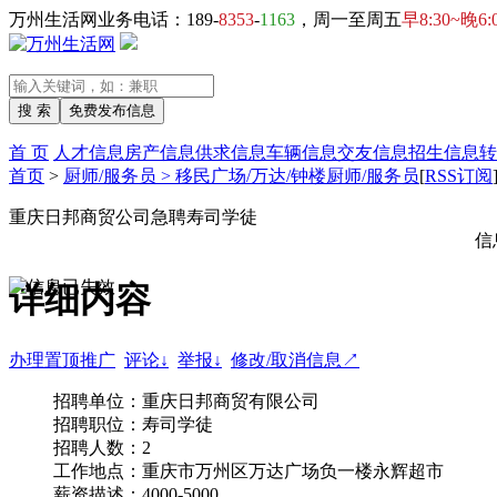
万州生活网业务电话：189-
8353
-
1163
，周一至周五
早8:30~晚6:
首 页
人才信息
房产信息
供求信息
车辆信息
交友信息
招生信息
转
首页
>
厨师/服务员 > 移民广场/万达/钟楼厨师/服务员
[
RSS订阅
重庆日邦商贸公司急聘寿司学徒
信
详细内容
办理置顶推广
评论↓
举报↓
修改/取消信息↗
招聘单位：重庆日邦商贸有限公司
招聘职位：寿司学徒
招聘人数：2
工作地点：重庆市万州区万达广场负一楼永辉超市
薪资描述：4000-5000