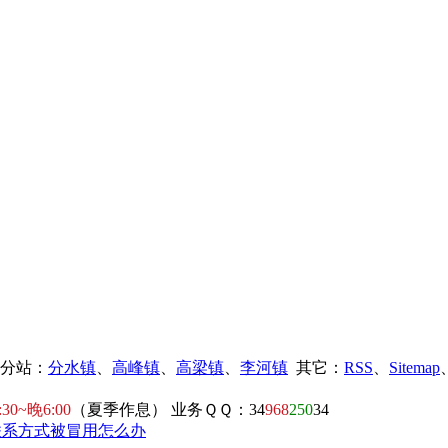
镇分站：
分水镇
、
高峰镇
、
高梁镇
、
李河镇
其它：
RSS
、
Sitemap
:30~晚6:00
（夏季作息） 业务ＱＱ：34
968
250
34
联系方式被冒用怎么办