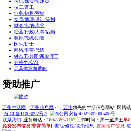
司机/保安/快递员
技工/普工
业务/销售/营销
文员/助理/设计/策划
财会/出纳/库管
经营/行政/人事/后勤
教师/教练/助教
医生/护士
网络/电商/代练
钟点工/兼职/寒暑假工
在校生/实习
无具体意向求职
赞助推广
万州生活网
（
万州信息网
），
万州
领先的生活信息网站 区辖
渝ICP备11003097号-7
渝公网安备50022802000406号
联系我们
业务电话：189-
8353
-
1163
工作时间：周一至周五
早8
免费发布信息[非常简单]
查找/修改/取消信息
置顶推广信息