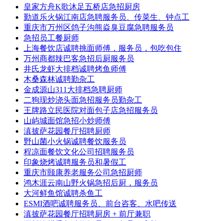
皇家方舟K歌沐足五桥店急招厨房
勤道乐火锅江南店急聘服务员、传菜生、钟点工
重庆市万州区鸽子沟熊焱臭豆腐急聘服务员
急招员工餐厨师
上海餐饮店诚聘挑面师傅，服务员，包吃包住
万州商都辣巴客急招后厨服务员
井氏龙虾大排档诚聘烤鱼师傅
木桑森林诚聘勤杂工
金成源山311大排档急聘厨师
二狗现炒浇头面急招服务员勤杂工
王牌路立民医院对面包子店急招服务员
山屿城面馆急招小炒师傅
滇披萨花园餐厅招聘厨师
野山菌小火锅诚聘餐饮服务员
程凉面餐饮文化公司招聘服务员
印象烧烤诚聘服务员和暑假工
重庆市颐康养老服务公司急招厨师
鸿木涯云南山野火锅急招后厨，服务员
大河鲜鱼馆诚聘杀鱼工
ESMI酒吧诚聘服务员、前台咨客、水吧传送
滇披萨花园餐厅招聘厨房 + 前厅兼职