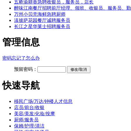
五桥渝耕香急聘收银员，服务员，店长
醉味江南餐厅招聘前厅经理、领班、收银员、服务员、勤
万州小贝壳海鲜急聘厨师
滇披萨花园餐厅诚聘服务员
长江之星华莱士招聘服务员
管理信息
密码忘记了怎么办
预留密码：
快速导航
移民广场/万达/钟楼人才信息
店员/前台/收银
美容/美发/化妆/按摩
厨师/服务员
保姆/护理/清洁