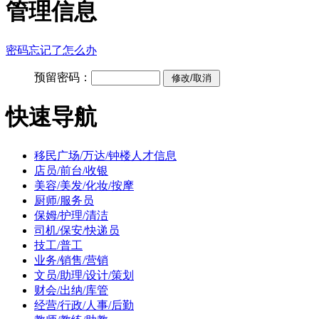
管理信息
密码忘记了怎么办
预留密码：
快速导航
移民广场/万达/钟楼人才信息
店员/前台/收银
美容/美发/化妆/按摩
厨师/服务员
保姆/护理/清洁
司机/保安/快递员
技工/普工
业务/销售/营销
文员/助理/设计/策划
财会/出纳/库管
经营/行政/人事/后勤