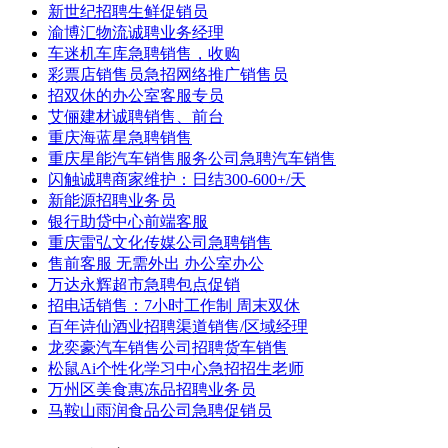
新世纪招聘生鲜促销员
渝博汇物流诚聘业务经理
车迷机车库急聘销售，收购
彩票店销售员急招网络推广销售员
招双休的办公室客服专员
艾俪建材诚聘销售、前台
重庆海蓝星急聘销售
重庆星能汽车销售服务公司急聘汽车销售
闪触诚聘商家维护：日结300-600+/天
新能源招聘业务员
银行助贷中心前端客服
重庆雷弘文化传媒公司急聘销售
售前客服 无需外出 办公室办公
万达永辉超市急聘包点促销
招电话销售：7小时工作制 周末双休
百年诗仙酒业招聘渠道销售/区域经理
龙奕豪汽车销售公司招聘货车销售
松鼠Ai个性化学习中心急招招生老师
万州区美食惠冻品招聘业务员
马鞍山雨润食品公司急聘促销员