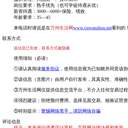
岗位要求：熟手优先（也可学徒待遇从优）
薪资待遇：3000—6000+保险、绩效、
年龄要求：35—45
来电话时请说是在
万州生活网
www.cqwanzhou.net
看到的
联系方式
该信息已失效，联系方式被隐藏
使用须知（必读）
①请认真阅读
服务协议
，使用信息视为已知晓并同意该协
②该信息（含图片）由用户自行发布，其真实性、准确性
③万州生活网仅提供信息交流平台，不介入任何交易过程
④强烈建议：拒绝预付费用、选择见面交易、核验证照资
⑤特别提示：
警惕网络黑手，谨防网络诈骗
评论信息
提示：发表评论请遵守计算机、互联网法律法规和政策，