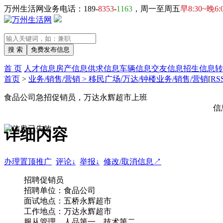
万州生活网业务电话：189-
8353
-
1163
，周一至周五
早8:30~晚6:
首 页
人才信息
房产信息
供求信息
车辆信息
交友信息
招生信息
转
首页
>
业务/销售/营销 > 移民广场/万达/钟楼业务/销售/营销
[
RS
食品公司急招促销员，万达永辉超市上班
信
详细内容
办理置顶推广
评论↓
举报↓
修改/取消信息↗
招聘促销员
招聘单位：食品公司
面试地点：五桥永辉超市
工作地点：万达永辉超市
服从管理、人品第一、技术第二