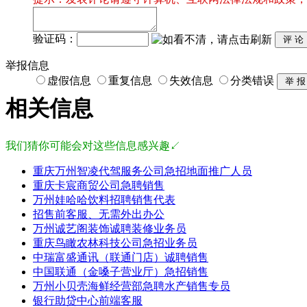
验证码：
举报信息
虚假信息
重复信息
失效信息
分类错误
相关信息
我们猜你可能会对这些信息感兴趣↙
重庆万州智凌代驾服务公司急招地面推广人员
重庆卡宸商贸公司急聘销售
万州娃哈哈饮料招聘销售代表
招售前客服、无需外出办公
万州诚艺阁装饰诚聘装修业务员
重庆鸟瞰农林科技公司急招业务员
中瑞富盛通讯（联通门店）诚聘销售
中国联通（金嗓子营业厅）急招销售
万州小贝壳海鲜经营部急聘水产销售专员
银行助贷中心前端客服