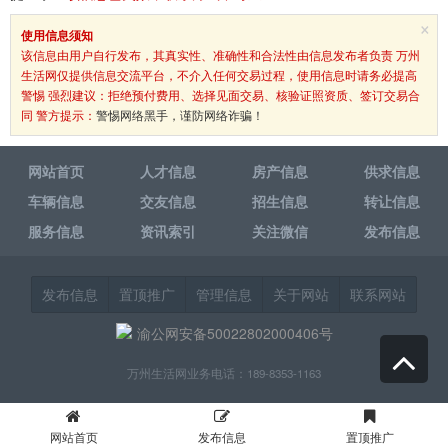
×
使用信息须知
该信息由用户自行发布，其真实性、准确性和合法性由信息发布者负责 万州
生活网仅提供信息交流平台，不介入任何交易过程，使用信息时请务必提高
警惕 强烈建议：拒绝预付费用、选择见面交易、核验证照资质、签订交易合
同 警方提示：
警惕网络黑手，谨防网络诈骗！
网站首页
人才信息
房产信息
供求信息
车辆信息
交友信息
招生信息
转让信息
服务信息
资讯索引
关注微信
发布信息
发布信息
置顶推广
管理信息
关于网站
联系网站
渝公网安备50022802000406号
万州生活网业务电话：189-8353-1163
网站首页
发布信息
置顶推广